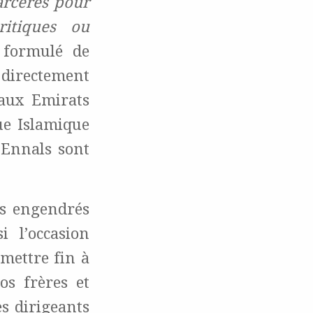
carcérés pour
itiques ou
 formulé de
directement
 aux Emirats
ue Islamique
 Ennals sont
es engendrés
i l’occasion
mettre fin à
os frères et
s dirigeants