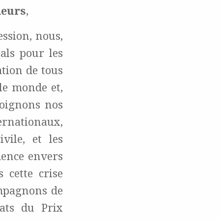
deurs
,
ssion, nous,
als pour les
tion de tous
le monde et,
joignons nos
ernationaux,
vile, et les
mence envers
 cette crise
ompagnons de
éats du Prix