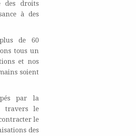
 des droits
ssance à des
 plus de 60
tons tous un
tions et nos
umains soient
pés par la
 travers le
contracter le
isations des