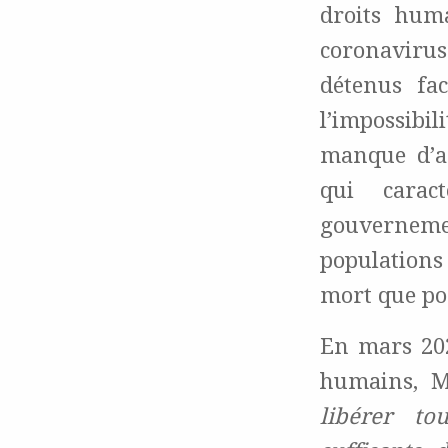
droits hum
coronavirus
détenus fa
l’impossibil
manque d’ac
qui carac
gouvernement
populations
mort que po
En mars 202
humains, M
libérer to