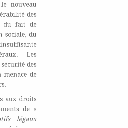
 le nouveau
rabilité des
 du fait de
n sociale, du
insuffisante
éraux. Les
 sécurité des
la menace de
rs.
s aux droits
ements de «
tifs légaux