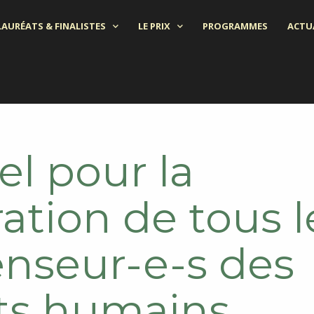
LAURÉATS & FINALISTES
LE PRIX
PROGRAMMES
ACTU
l pour la
ration de tous l
enseur-e-s des
its humains