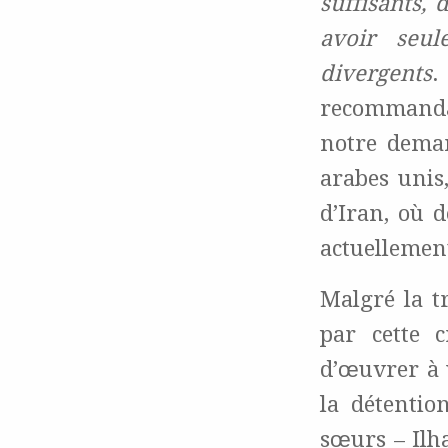
suffisants, 
avoir seu
divergents
.
recommanda
notre deman
arabes unis
d’Iran, où 
actuellemen
Malgré la t
par cette c
d’œuvrer à 
la détentio
sœurs – Ilh