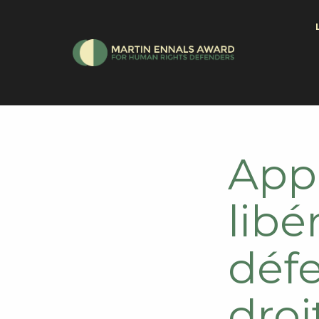
Appe
libé
déf
dro