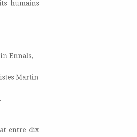
its humains
in Ennals,
istes Martin
2
at entre dix