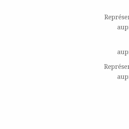
Représe
aup
aup
Représen
aup