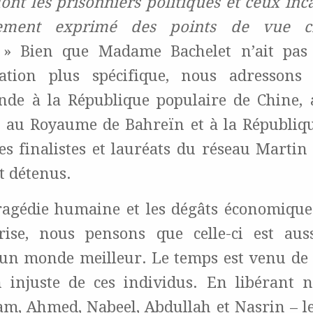
dont les prisonniers politiques et ceux in
lement exprimé des points de vue cr
 » Bien que Madame Bachelet n’ait pas
tion plus spécifique, nous adressons 
de à la République populaire de Chine,
, au Royaume de Bahreïn et à la Républiq
des finalistes et lauréats du réseau Martin
t détenus.
ragédie humaine et les dégâts économiqu
rise, nous pensons que celle-ci est auss
un monde meilleur. Le temps est venu de 
n injuste de ces individus. En libérant n
am, Ahmed, Nabeel, Abdullah et Nasrin – le