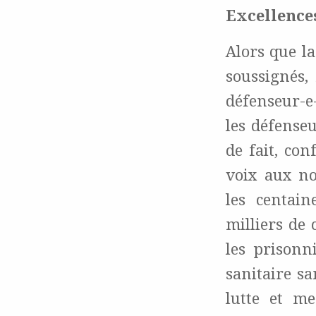
Excellence
Alors que l
soussignés,
défenseur-e
les défense
de fait, co
voix aux no
les centain
milliers de
les prisonn
sanitaire s
lutte et me