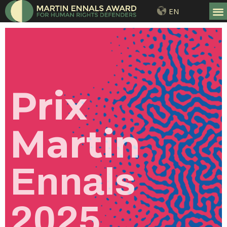
EN
Prix
Martin
Ennals
2025