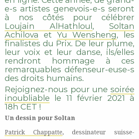
en ligne.
Cette année, de grand-
e-s artistes genevois-e-s seront
à nos côtés pour célébrer
Loujain AlHathloul
,
Soltan
Achilova
et
Yu Wensheng
, les
finalistes du Prix. De leur plume,
leur voix et leur danse, ils/elles
rendront hommage à ces
remarquables défenseur-euse-s
des droits humains.
Rejoignez-nous pour une
soirée
inoubliable
le 11 février 2021 à
18h CET !
Un dessin pour Soltan
Patrick Chappatte
, dessinateur suisse-