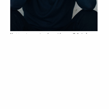
Musicien et compositeur Gaspard Sommer © Nadia Tarra
Nous tenons à exprimer toute notre gratitude
à ces artistes pour leur contribution
exceptionnelle. Nous avons hâte de célébrer
et d’honorer les finalistes du Prix Martin
Ennals 2021 le 11 février !
Inscrivez-vous ici
:
http://ow.ly/rWpa50DpUq2