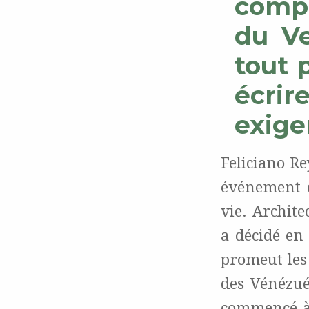
compl
du Ve
tout p
écri
exige
Feliciano R
événement 
vie. Archite
a décidé en
promeut les 
des Vénézué
commencé à 