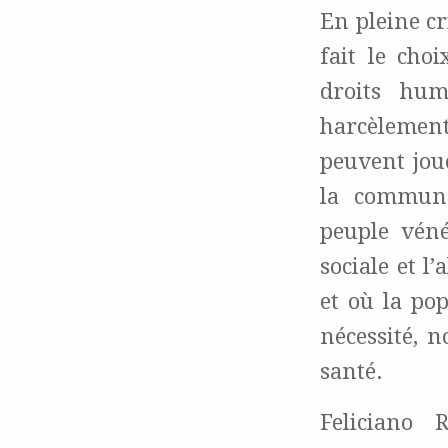
En pleine c
fait le cho
droits hum
harcèlement 
peuvent joue
la communa
peuple véné
sociale et l
et où la po
nécessité, 
santé.
Feliciano 