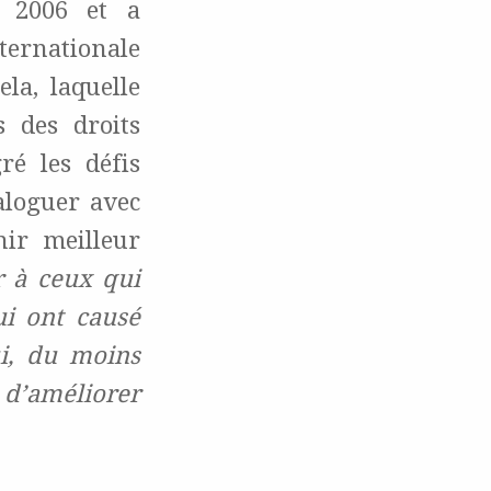
 2006 et a
ernationale
la, laquelle
s des droits
é les défis
aloguer avec
nir meilleur
r à ceux qui
ui ont causé
ui, du moins
 d’améliorer