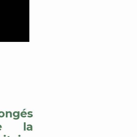
longés
te la