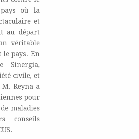
 pays où la
taculaire et
it au départ
un véritable
t le pays. En
 Sinergia,
té civile, et
, M. Reyna a
liennes pour
s de maladies
s conseils
CUS.