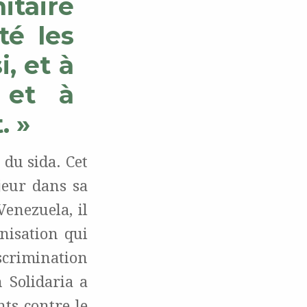
itaire
té les
i, et à
 et à
. »
du sida. Cet
eur dans sa
Venezuela, il
nisation qui
iscrimination
 Solidaria a
ts contre le