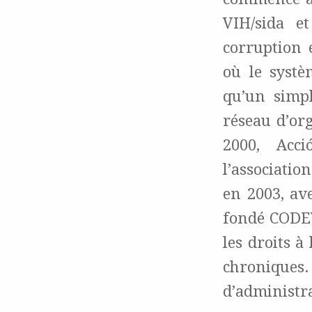
VIH/sida e
corruption 
où le systè
qu’un simpl
réseau d’org
2000, Acc
l’associatio
en 2003, av
fondé CODEV
les droits à
chronique
d’administra