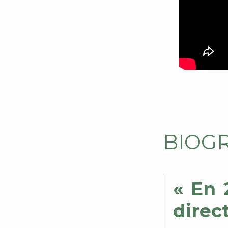
BIOG
« En 
dire