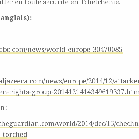
iller en toute sécurité en Tchétchénie.
anglais):
.bbc.com/news/world-europe-30470085
aljazeera.com/news/europe/2014/12/attacke
hen-rights-group-2014121414349619337.htm
an:
theguardian.com/world/2014/dec/15/chec
e-torched