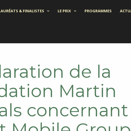
LAURÉATS & FINALISTES
LE PRIX
PROGRAMMES
ACTU
aration de la
dation Martin
ls concernant 
nt Mobile Grou