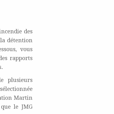
incendie des
la détention
essous, vous
des rapports
s.
e plusieurs
sélectionnée
ation Martin
r que le JMG