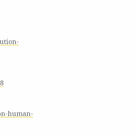
ution-
98
ion-human-