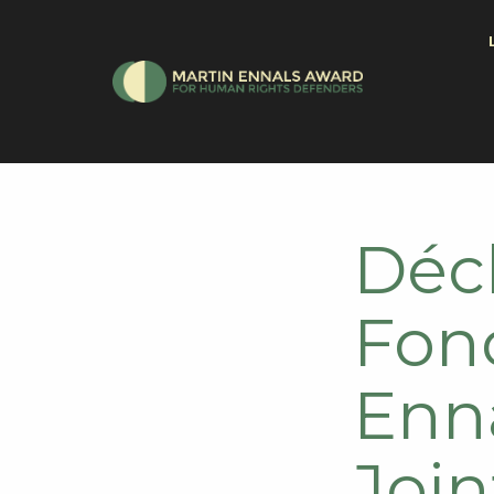
Décl
Fon
Enna
Joi