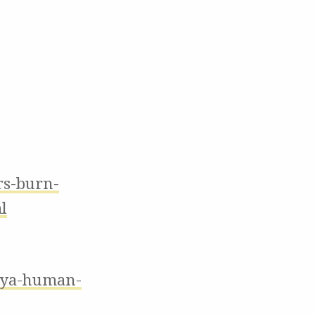
rs-burn-
l
hnya-human-